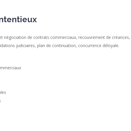
ontentieux
et négociation de contrats commerciaux, recouvrement de créances, en
dations judiciaires, plan de continuation, concurrence déloyale.
commerciaux
bles
s