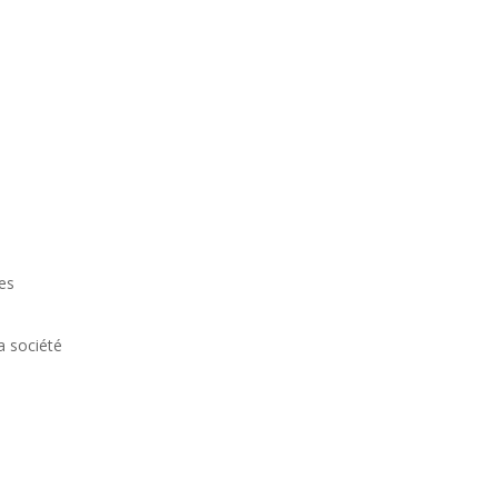
es
a société